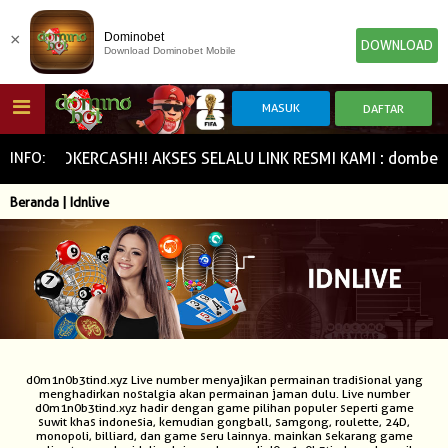
×
Dominobet
DOWNLOAD
Download Dominobet Mobile
HOME
RBARU JOKERCASH!! AKSES SELALU LINK RESMI KAMI : dombetd
INFO:
Beranda | Idnlive
POKER
SLOT GAME
IDN E-LOTTERY
NEW
NEW
SPORTBOOK
LIVE CASINO
IDNLIVE
NEW
TOGEL
ESPORTS
ARCADE
d0m1n0b3tind.xyz Live number menyajikan permainan tradisional yang
menghadirkan nostalgia akan permainan jaman dulu. Live number
NEW
NEW
NEW
d0m1n0b3tind.xyz hadir dengan game pilihan populer seperti game
suwit khas indonesia, kemudian gongball, samgong, roulette, 24D,
monopoli, billiard, dan game seru lainnya. mainkan sekarang game
TEMBAK IKAN
IDNRAFFLE
IDNTRADE